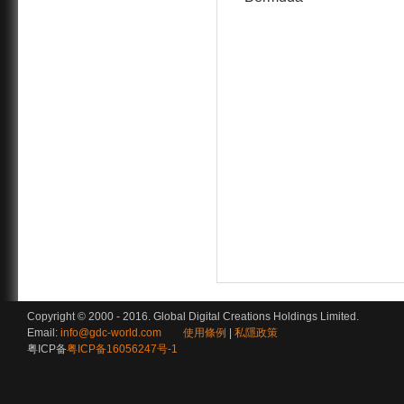
Copyright © 2000 - 2016. Global Digital Creations Holdings Limited.
Email:
info@gdc-world.com
使用條例
|
私隱政策
粤ICP备
粤ICP备16056247号-1