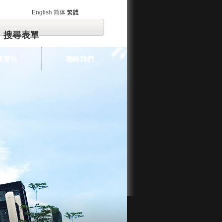
English
简体
繁體
搜尋表單
搜尋
業管治
聯絡我們
變動月報表