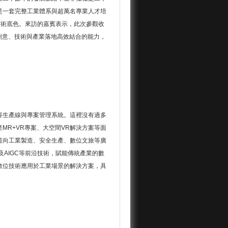
是一套完整工業體系與超萬名專業人才培
技術底色。來訪的嘉賓表示，此次參觀收
創意、技術與產業落地高效結合的能力，
容生產線與專案管理系統。這裡沒有過多
MR+VR專案、大空間VR解決方案等面
道向工業製造、安全生產、數位文旅等廣
及AIGC等前沿技術，賦能傳統產業的數
數位技術應用於工業場景的解決方案，具