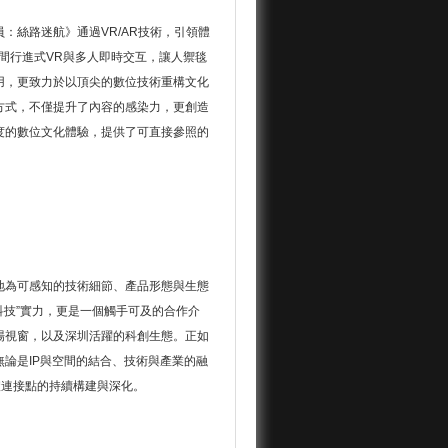
：絲路迷航》通過VR/AR技術，引領體
間行進式VR與多人即時交互，讓人禦毯
用，更致力於以頂尖的數位技術重構文化
方式，不僅提升了內容的感染力，更創造
度的數位文化體驗，提供了可直接參照的
地為可感知的技術細節、產品形態與生態
科技”實力，更是一個觸手可及的合作介
場視窗，以及深圳活躍的科創生態。正如
論是IP與空間的結合、技術與產業的融
體連接點的持續構建與深化。