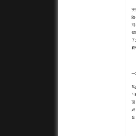
技
驗
飛
體
了
範
一
當
可
面
與
合