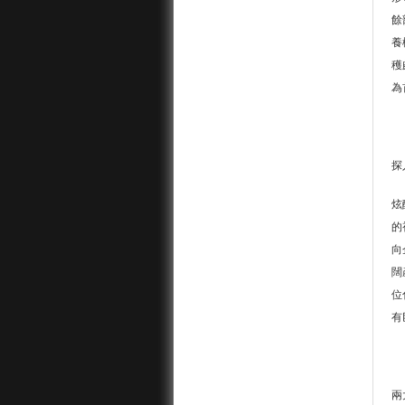
餘
養
穫
為
探
炫
的
向
闊
位
有
兩