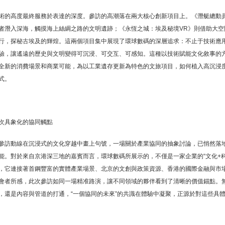
術的高度最終服務於表達的深度。參訪的高潮落在兩大核心創新項目上。《潛艇總動員
者潛入深海，觸摸海上絲綢之路的文明遺跡；《永恆之城：埃及秘境VR》則借助大空
行，探秘古埃及的輝煌。這兩個項目集中展現了環球數碼的深層追求：不止于技術應
驗，讓遙遠的歷史與文明變得可沉浸、可交互、可感知。這種以技術賦能文化敘事的
全新的消費場景和商業可能，為以工業遺存更新為特色的文旅項目，如何植入高沉浸
式。
次具象化的協同觸點
參訪動線在沉浸式的文化穿越中畫上句號，一場關於產業協同的抽象討論，已悄然落
能。對於來自京港深三地的嘉賓而言，環球數碼所展示的，不僅是一家企業的“文化+
，它連接著首鋼豐富的實體產業場景、北京的文創與政策資源、香港的國際金融與市
會者所感，此次參訪如同一場精准路演，讓不同領域的夥伴看到了清晰的價值錨點。無
，還是內容與管道的打通，“一個協同的未來”的共識在體驗中凝聚，正源於對這些具