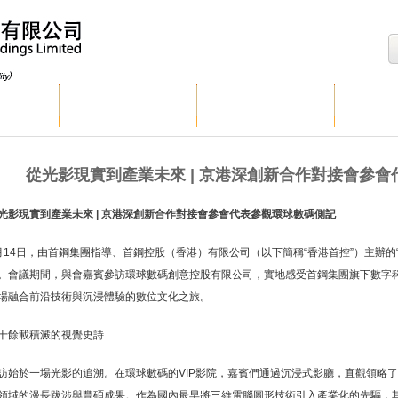
球數碼
集團業務
投資者關係
企
從光影現實到產業未來 | 京港深創新合作對接會參
光影現實到產業未來 | 京港深創新合作對接會參會代表參觀環球數碼側記
月14日，由首鋼集團指導、首鋼控股（香港）有限公司（以下簡稱“香港首控”）主辦的
。會議期間，與會嘉賓參訪環球數碼創意控股有限公司，實地感受首鋼集團旗下數字
場融合前沿技術與沉浸體驗的數位文化之旅。
十餘載積澱的視覺史詩
訪始於一場光影的追溯。在環球數碼的VIP影院，嘉賓們通過沉浸式影廳，直觀領略了
領域的漫長跋涉與豐碩成果。作為國內最早將三維電腦圖形技術引入產業化的先驅，