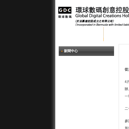
首頁
關於環
新聞中心
從
4
辦
一
二
參
形