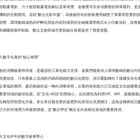
部動畫電影、六十餘部動畫電視劇以及華表獎、金猴獎等百余項榮譽的簡單羅列，更
機制的生動體現。這段“數位光影年鑒”，為後續所有的創新應用鋪墊了厚重而堅實的
頗豐，環球數碼成熟的IP孵化與從內容到場景的全鏈條運營模式令人印象深刻，其將
首鋼園探索IP賦能、數位文旅與城市更新融合發展提供了寶貴借鑒。
入數字生產的“核心車間”
酷的消費級應用背後，是嚴謹的工業化能力支撐。嘉賓們隨後深入環球數碼的數位內
視覺炫技，只有螢幕上流淌的代碼與精細的數位化模型。演示重點轉向了煤礦安全生產
企業端的應用。參訪動線的這一轉向清晰表明，企業的技術能力已完成從文化娛樂賽
產業領域的縱深拓展。其“文化+科技”的雙核心，在此體現為利用VR、MR、虛擬模擬
化轉型與智慧化升級。多位來自製造業的嘉賓對此表現出高度關注，認為這種將前沿
巨大的市場潛力和複製價值，是“數位孿生”概念走向規模化落地的重要路徑。
大文化IP中的數字敘事野心