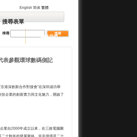
English
简体
繁體
搜尋表單
搜尋
業管治
聯絡我們
會代表參觀環球數碼側記
“京港深創新合作對接會”在深圳成功舉
科技企業的創新實力與文化魅力，開啟了
企業自2000年成立以來，在三維電腦圖
其二十餘年的發展脈絡，並非僅僅是二十