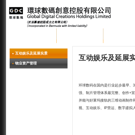
首页
关于环球数码
集团业务
互动娱乐及延展实景‌‌
互动娱乐及延展
物业资产管理
环球数码在国内是行业起步最早、
强、制片管理体系最完整、创作+
并能与好莱坞接轨的三维动画制作
视、互动娱乐、IP营运、数字虛拟